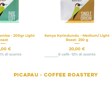
misa - 200gr Light
Kenya Karindundu - Medium/ Light
a rapida
Vista rapida
oast
Roast- 250 g
ezzo
Prezzo
,00 €
20,00 €
12% di sconto
6 cafè- 12% di sconto
Novità
Picapau - Coffee Roastery