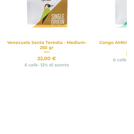
Venezuela Santa Teresita - Medium-
Congo AMKA - 2
Vista rapida
Vista
250 gr
Pr
20
Prezzo
22,00 €
6 cafè- 1
6 cafè- 12% di sconto