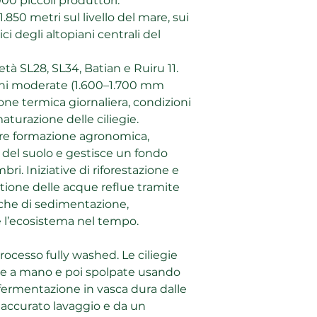
00 piccoli produttori.
1.850 metri sul livello del mare, sui
Sensory Profile
pici degli altopiani centrali del
maple syrup | red a
ietà SL28, SL34, Batian e Ruiru 11.
Paese: Kenya
ioni moderate (1.600–1.700 mm
Regione: Central H
one termica giornaliera, condizioni
Cooperative: Rumu
Fattoria: Kiawamur
turazione delle ciliegie.
Varietà: SL28, SL34,
re formazione agronomica,
Altitudine: 1.700 –
del suolo e gestisce un fondo
Processo: Washed
bri. Iniziative di riforestazione e
Processo di essicc
stione delle acque reflue tramite
sche di sedimentazione,
 l’ecosistema nel tempo.
rocesso fully washed. Le ciliegie
e a mano e poi spolpate usando
 fermentazione in vasca dura dalle
n accurato lavaggio e da un