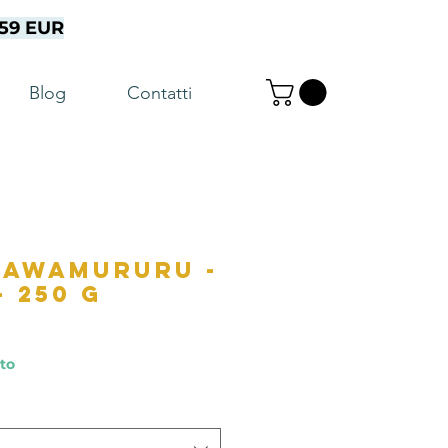
a 59 EUR
Blog
Contatti
iawamururu -
- 250 g
nto