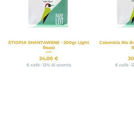
ETIOPIA SHANTAWENE - 200gr Light
Colombia Rio Ba
Vista rapida
Vist
Roast
R
Prezzo
Pr
24,00 €
30
6 cafè- 12% di sconto
6 cafè- 
Novità
Novità
Novità