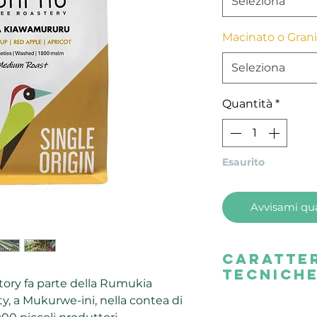
Seleziona
Macinato o Grani
Seleziona
Quantità
*
Esaurito
Avvisami qua
Caratter
tecnich
ory fa parte della Rumukia
y, a Mukurwe-ini, nella contea di
Quality Score
87.5 pnt