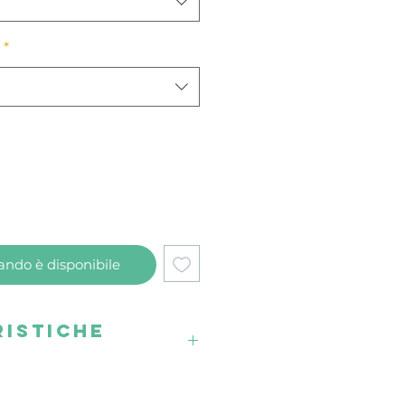
*
ndo è disponibile
istiche
e