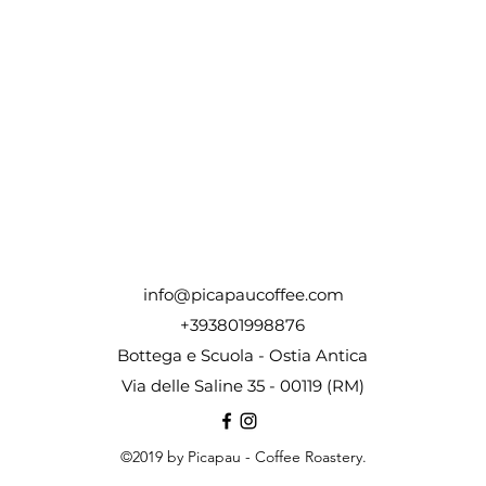
a Vista - 200gr Light
& BRASIL - Medium
Kenya Kiawamururu - Medium - 250
V60 Dripper NEO Black 1
a rapida
a rapida
Vista rapida
Vista rapida
t - 250 g
oast
g
Prezzo
25,00 €
Esaurito
afè- 12% di sconto
6 cafè- 12% di sconto
ezzo
,00 €
12% di sconto
info@picapaucoffee.com
+393801998876
Bottega e Scuola - Ostia Antica
Via delle Saline 35 -
00119 (RM)
©2019 by Picapau - Coffee Roastery.