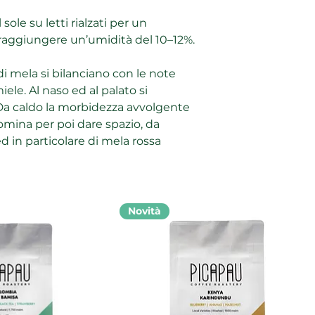
 sole su letti rialzati per un
a raggiungere un’umidità del 10–12%.
 di mela si bilanciano con le note
iele. Al naso ed al palato si
a caldo la morbidezza avvolgente
omina per poi dare spazio, da
ed in particolare di mela rossa
Novità