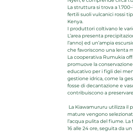
Nyeri, e comprende circa 1.0
La struttura si trova a 1.700–
fertili suoli vulcanici rossi ti
Kenya.
I produttori coltivano le var
L’area presenta precipitaz
l’anno) ed un’ampia escursi
che favoriscono una lenta ma
La cooperativa Rumukia off
promuove la conservazione 
educativo per i figli dei mem
gestione idrica, come la ge
fosse di decantazione e va
contribuiscono a preservare
La Kiawamururu utilizza il p
mature vengono selezionat
l’acqua pulita del fiume. La
16 alle 24 ore, seguita da u