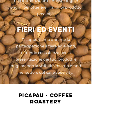
nell’introduzione di nuove singole
origini per ottenere il miglior prodotto
possibile.
fieri ed eventi
Ti supportiamo durante la
partecipazione a fiere ed eventi,
offrendo consulenza per la
presentazione dei tuoi prodotti e
migliorando la visibilità del tuo brand
nel settore del caffè specialty.
Picapau - Coffee
Roastery