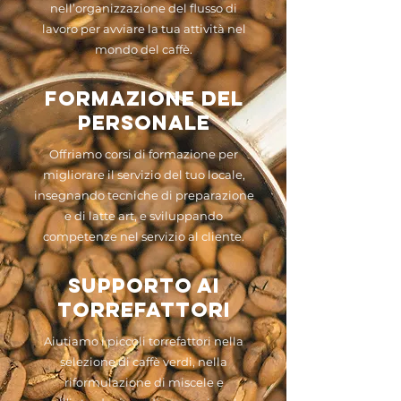
nell’organizzazione del flusso di
lavoro per avviare la tua attività nel
mondo del caffè.
Formazione del
personale
Offriamo corsi di formazione per
migliorare il servizio del tuo locale,
insegnando tecniche di preparazione
e di latte art, e sviluppando
competenze nel servizio al cliente.
Supporto ai
torrefattori
Aiutiamo i piccoli torrefattori nella
selezione di caffè verdi, nella
riformulazione di miscele e