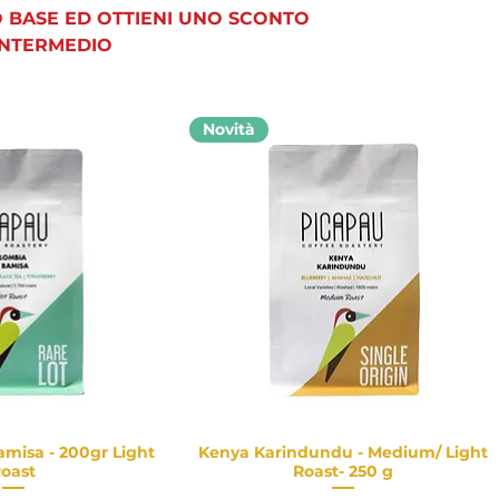
 BASE ED OTTIENI UNO SCONTO
INTERMEDIO
Novità
misa - 200gr Light
Kenya Karindundu - Medium/ Light
a rapida
Vista rapida
oast
Roast- 250 g