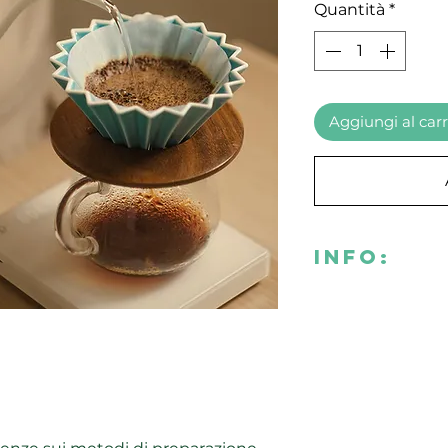
Quantità
*
Aggiungi al carr
Info:
Dove:
Il corso si svolger
Antica: Via delle S
Orari:
09.30 – 17.00 (7 or
Importante: