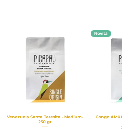
Novità
Venezuela Santa Teresita - Medium-
Congo AMKA - 2
Vista rapida
Vista
250 gr
Pr
20