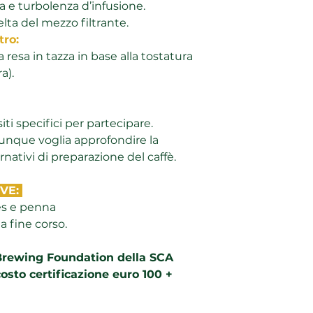
 e turbolenza d’infusione.
elta del mezzo filtrante.
tro:
 resa in tazza in base alla tostatura
a).
ti specifici per partecipare.
unque voglia approfondire la
ativi di preparazione del caffè.
IVE:
es e penna
a fine corso.
 Brewing Foundation della SCA
costo certificazione euro 100 +