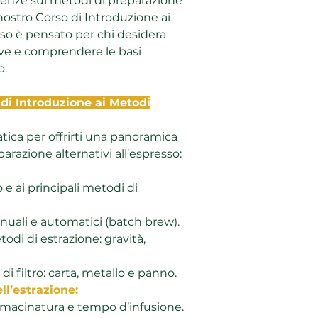
cenze sui metodi di preparazione
La chiusura delle l
l nostro Corso di Introduzione ai
numero minimo di is
sso è pensato per chi desidera
corso.
ive e comprendere le basi
Non rimborsiamo gli
o.
eccezione di quelli 
partecipare, faccel
di anticipo: ottieni
di Introduzione ai Metodi
data.
atica per offrirti una panoramica
razione alternativi all’espresso:
o e ai principali metodi di
nuali e automatici (batch brew).
di di estrazione: gravità,
 di filtro: carta, metallo e panno.
ll’estrazione:
 macinatura e tempo d’infusione.