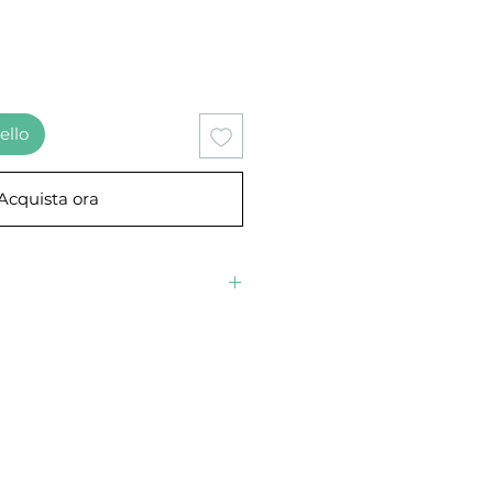
ello
Acquista ora
à presso la nostra sede ad Ostia
aline 35, 00119 Roma.
e di formazione)