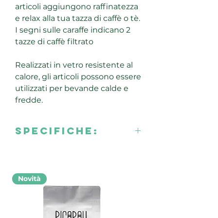
articoli aggiungono raffinatezza
e relax alla tua tazza di caffè o tè.
I segni sulle caraffe indicano 2
tazze di caffè filtrato
Realizzati in vetro resistente al
calore, gli articoli possono essere
utilizzati per bevande calde e
fredde.
Specifiche:
Dimensioni: Φ85 × H140mm 430ml
(pieno)
Materiale :Vetro resistente al calore
Novità
Adatto per l'uso in
microonde/forno/lavastoviglie