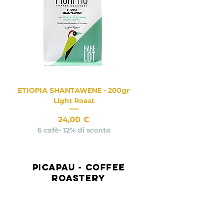
ETIOPIA SHANTAWENE - 200gr
Light Roast
Prezzo
24,00 €
6 cafè- 12% di sconto
Novità
Novità
Novità
Novità
Novità
Novità
Novità
Picapau - Coffee
Roastery