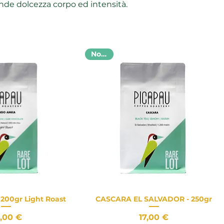
rande dolcezza corpo ed intensità.
Novità
200gr Light Roast
CASCARA EL SALVADOR - 250gr
a rapida
Vista rapida
Prezzo
Prezzo
,00 €
17,00 €