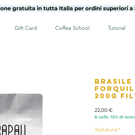
one gratuita in tutta Italia per ordini superiori 
Gift Card
Coffee School
Tutorial
Brasile
Forquil
200g Fi
Prezzo
22,00 €
6 cafè- 12% di sco
Tostatura
*