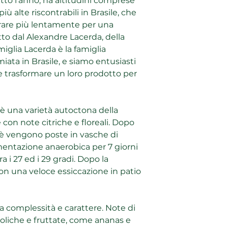
to l'anno, ha altitudini comprese
Quality Score
88.5 + pnt
più alte riscontrabili in Brasile, che
urare più lentamente per una
Sensory Profile
o dal Alexandre Lacerda, della
pinapple| chocolate
miglia Lacerda è la famiglia
miata in Brasile, e siamo entusiasti
Paese: Brasile
 trasformare un loro prodotto per
Regione: Caparão
Produttore : Alexa
Farm : Sítio Forqui
Varietà: Yellow Ca
 è una varietà autoctona della
Altitudine: 1.300 m
on note citriche e floreali. Dopo
Processo: Natural 
affè vengono poste in vasche di
Processo di essicc
entazione anaerobica per 7 giorni
a i 27 ed i 29 gradi. Dopo la
n una veloce essiccazione in patio
lta complessità e carattere. Note di
oliche e fruttate, come ananas e