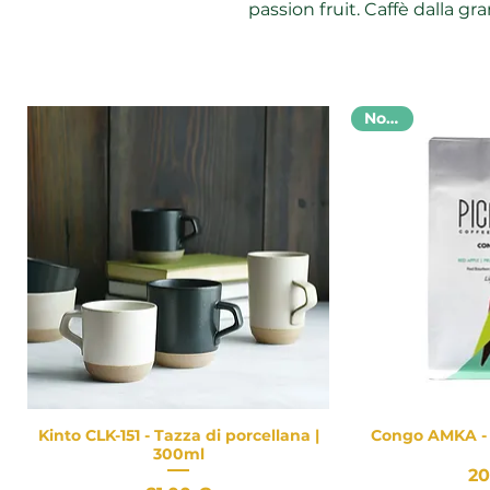
passion fruit. Caffè dalla g
Novità
Kinto CLK-151 - Tazza di porcellana |
Congo AMKA - 
Vista rapida
Vist
300ml
20