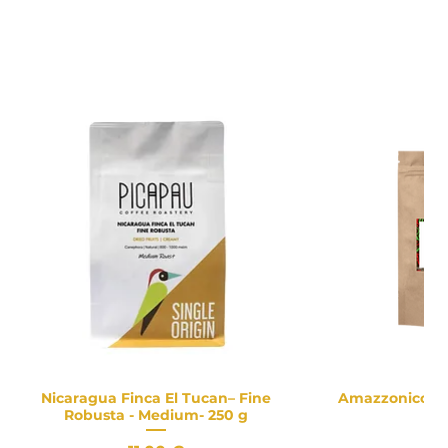
Nicaragua Finca El Tucan– Fine
Amazzonico -
Vista rapida
Vista
Robusta - Medium- 250 g
8,