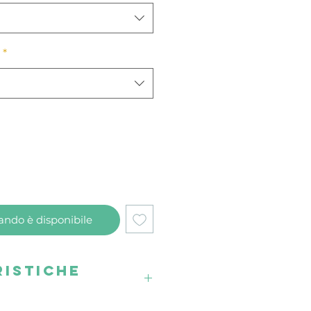
*
ndo è disponibile
istiche
e