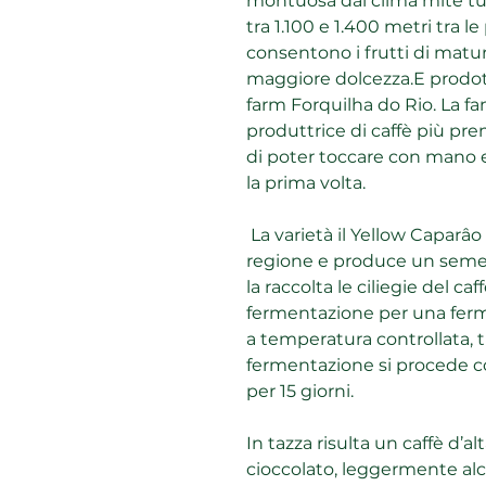
montuosa dal clima mite tut
tra 1.100 e 1.400 metri tra le 
consentono i frutti di mat
maggiore dolcezza.E prodott
farm Forquilha do Rio. La fa
produttrice di caffè più pre
di poter toccare con mano e
la prima volta.
La varietà il Yellow Caparâo
regione e produce un seme c
la raccolta le ciliegie del c
fermentazione per una ferm
a temperatura controllata, tr
fermentazione si procede co
per 15 giorni.
In tazza risulta un caffè d’a
cioccolato, leggermente alc